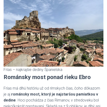
Frías – najkrajšie dediny Španielska
Románsky most ponad rieku Ebro
Frías má dlhú históriu už od rímskych čias, čoho dôkazom
je aj
románsky most, ktorý je najstaršou pamiatkou v
dedine
. Hoci pochádza z čias Rimanov, v stredoveku bol
niekoľkokrát prestavaný. Skladá sa z 9 oblúkov, je dlhý asi