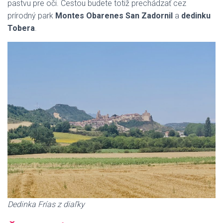
pastvu pre oči. Cestou budete totiž prechádzať cez
prírodný park
Montes Obarenes San Zadornil
a
dedinku
Tobera
.
Dedinka Frías z diaľky