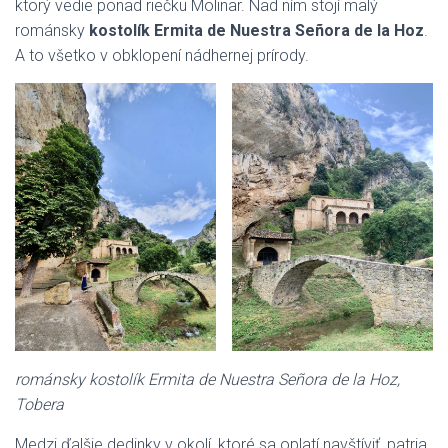
ktorý vedie ponad riečku Molinar. Nad ním stojí malý
románsky
kostolík Ermita de Nuestra Señora de la Hoz
.
A to všetko v obklopení nádhernej prírody.
románsky kostolík Ermita de Nuestra Señora de la Hoz,
Tobera
Medzi ďalšie dedinky v okolí, ktoré sa oplatí navštíviť, patria