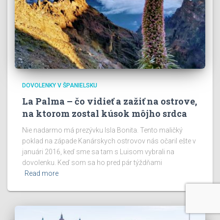
DOVOLENKY V ŠPANIELSKU
La Palma – čo vidieť a zažiť na ostrove,
na ktorom zostal kúsok môjho srdca
Nie nadarmo má prezývku Isla Bonita. Tento maličký
poklad na západe Kanárskych ostrovov nás očaril ešte v
januári 2016, keď sme sa tam s Luisom vybrali na
dovolenku. Keď som sa ho pred pár týždňami
Read more