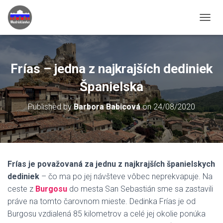
TOGGL
Frías – jedna z najkrajších dediniek
Španielska
Published by
Barbora Babicová
on
24/08/2020
Frías je považovaná za jednu z najkrajších španielskych
dediniek
– čo ma po jej návšteve vôbec neprekvapuje. Na
ceste z
Burgosu
do mesta San Sebastián sme sa zastavili
práve na tomto čarovnom mieste. Dedinka Frías je od
Burgosu vzdialená 85 kilometrov a celé jej okolie ponúka