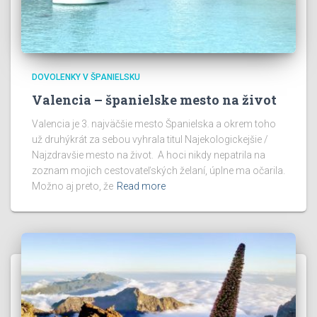
DOVOLENKY V ŠPANIELSKU
Valencia – španielske mesto na život
Valencia je 3. najväčšie mesto Španielska a okrem toho
už druhýkrát za sebou vyhrala titul Najekologickejšie /
Najzdravšie mesto na život. A hoci nikdy nepatrila na
zoznam mojich cestovateľských želaní, úplne ma očarila.
Možno aj preto, že
Read more