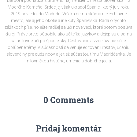
Barbora pochádza z druhého najmenšieho mesta Slovenska – z
Modrého Kameňa. Srdce jej však ukradol Španiel, ktorý ju v roku
2019 priviedol do Madridu. Vďaka nemu skúma nielen hlavné
mesto, ale aj jeho okolie a iné kúty Španielska. Rada o týchto
zážitkoch píše, no ešte radšej sa učí nové veci, ktoré potom posúva
ďalej. Práve preto pôsobila ako učiteľka jazykov a dejepisu a sama
sa usilovne učí po španielsky. Cestovanie a vzdelávanie sú jej
obľúbené témy. V súčasnosti sa venuje editovaniu textov, učeniu
slovenčiny pre cudzincov a je tiež súčasťou tímu Madridčanka. Je
milovníčkou histórie, umenia a dobrého jedla.
0 Comments
Pridaj komentár