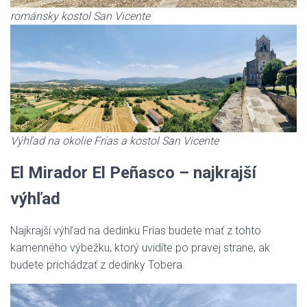
románsky kostol San Vicente
Výhľad na okolie Frías a kostol San Vicente
El Mirador El Peñasco
– najkrajší
výhľad
Najkrajší výhľad na dedinku Frías budete mať z tohto
kamenného výbežku, ktorý uvidíte po pravej strane, ak
budete prichádzať z dedinky Tobera.