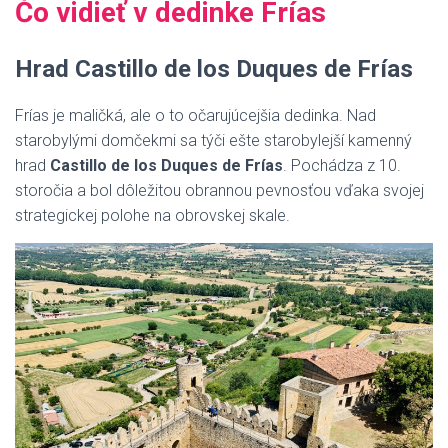
Čo vidieť v dedinke Frías
Hrad Castillo de los Duques de Frías
Frías je maličká, ale o to očarujúcejšia dedinka. Nad
starobylými domčekmi sa týči ešte starobylejší kamenný
hrad
Castillo de los Duques de Frías
. Pochádza z 10.
storočia a bol dôležitou obrannou pevnosťou vďaka svojej
strategickej polohe na obrovskej skale.