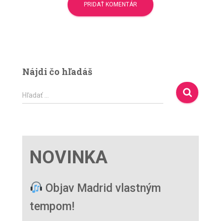
Nájdi čo hľadáš
H
Hľadať …
ľ
a
d
a
ť
NOVINKA
:
Objav Madrid vlastným
tempom!