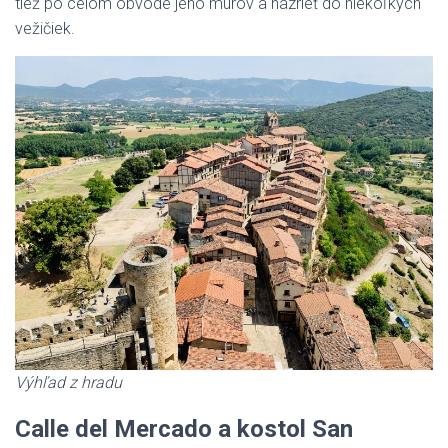
tiež po celom obvode jeho múrov a nazrieť do niekoľkých
vežičiek.
Výhľad z hradu
Calle del Mercado a kostol San