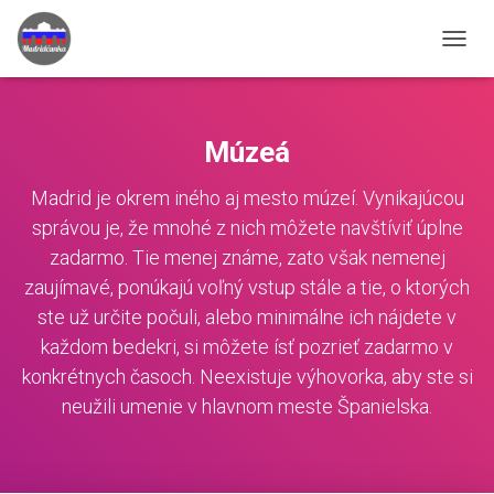
TOGGL
Múzeá
Madrid je okrem iného aj mesto múzeí. Vynikajúcou
správou je, že mnohé z nich môžete navštíviť úplne
zadarmo. Tie menej známe, zato však nemenej
zaujímavé, ponúkajú voľný vstup stále a tie, o ktorých
ste už určite počuli, alebo minimálne ich nájdete v
každom bedekri, si môžete ísť pozrieť zadarmo v
konkrétnych časoch. Neexistuje výhovorka, aby ste si
neužili umenie v hlavnom meste Španielska.