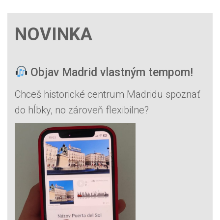
d
a
ť
NOVINKA
:
Objav Madrid vlastným tempom!
Chceš historické centrum Madridu spoznať
do hĺbky, no zároveň flexibilne?