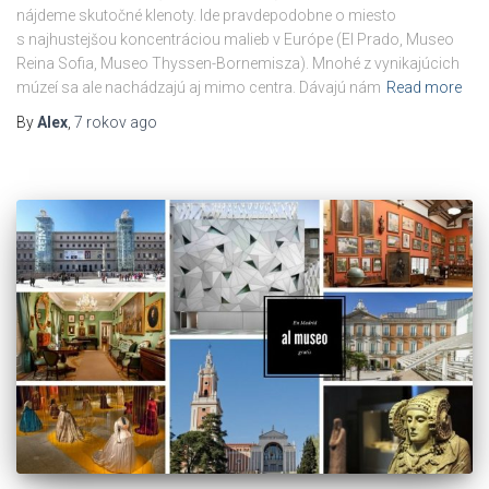
nájdeme skutočné klenoty. Ide pravdepodobne o miesto
s najhustejšou koncentráciou malieb v Európe (El Prado, Museo
Reina Sofia, Museo Thyssen-Bornemisza). Mnohé z vynikajúcich
múzeí sa ale nachádzajú aj mimo centra. Dávajú nám
Read more
By
Alex
,
7 rokov
ago