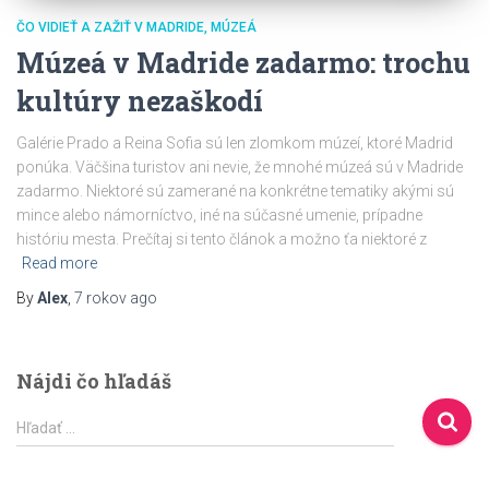
ČO VIDIEŤ A ZAŽIŤ V MADRIDE
MÚZEÁ
Múzeá v Madride zadarmo: trochu
kultúry nezaškodí
Galérie Prado a Reina Sofia sú len zlomkom múzeí, ktoré Madrid
ponúka. Väčšina turistov ani nevie, že mnohé múzeá sú v Madride
zadarmo. Niektoré sú zamerané na konkrétne tematiky akými sú
mince alebo námorníctvo, iné na súčasné umenie, prípadne
históriu mesta. Prečítaj si tento článok a možno ťa niektoré z
Read more
By
Alex
,
7 rokov
ago
Nájdi čo hľadáš
H
Hľadať …
ľ
a