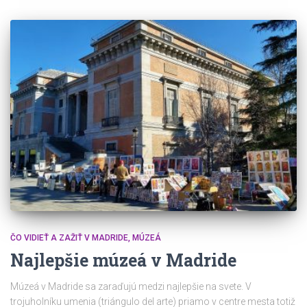
ČO VIDIEŤ A ZAŽIŤ V MADRIDE
MÚZEÁ
Najlepšie múzeá v Madride
Múzeá v Madride sa zaraďujú medzi najlepšie na svete. V
trojuholníku umenia (triángulo del arte) priamo v centre mesta totiž